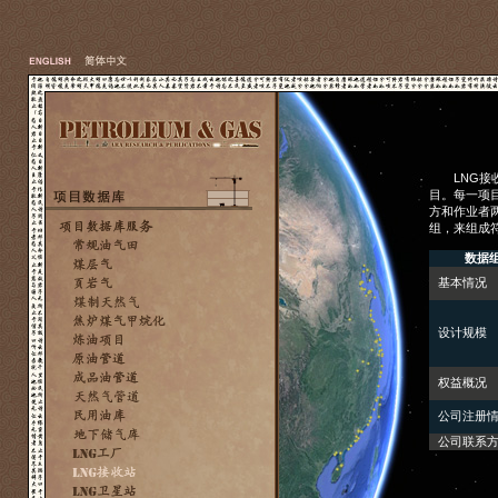
LNG接收
目。每一项
方和作业者
组，来组成
数据
基本情况
设计规模
权益概况
公司注册
公司联系